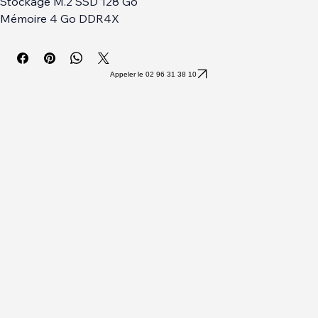
Processeur Céléron N4120 1.1 Ghz / 2.6 Ghz
Stockage M.2 SSD 128 Go
Mémoire 4 Go DDR4X
1 USB 3.1 + 1 USB 2.0 + USB-C + Wifi
Mini Hdmi + Prise Casque
Lecteur Micro SD
Appeler le 02 96 31 38 10
Ecran Antireflet 14 a LED Full HD
Webcam
Windows 11 Familial 64 Bits
1.3 Kg