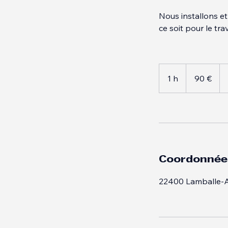
Description 
Nous installons et
ce soit pour le tra
90
euros
1 h
1
90 €
Coordonnée
22400 Lamballe-A