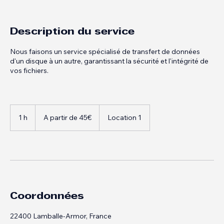
Description du service
Nous faisons un service spécialisé de transfert de données
d'un disque à un autre, garantissant la sécurité et l'intégrité de
vos fichiers.
A
partir
1 h
1
A partir de 45€
Location 1
de
45€
Coordonnées