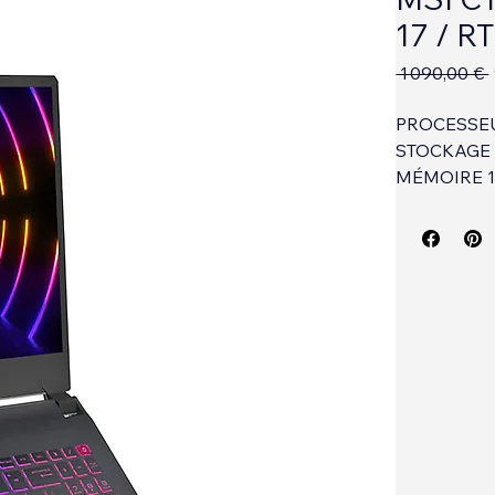
MSI C
17 / R
 1 090,00 € 
PROCESSEUR
STOCKAGE 
MÉMOIRE 16
PAVE NUM
2 USB 3.2 
PRISE CAS
CARTE GRA
ÉCRAN ANTI
WEBCAM + 
WINDOWS 1
2.3KG