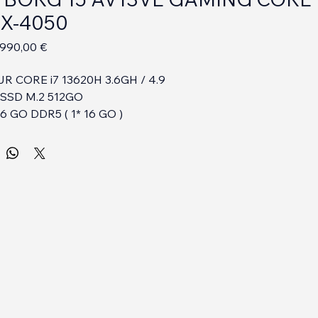
YBORG 15 AV13VE GAMING CORE
TX-4050
Prix
Prix
990,00 €
original
promotionnel
 CORE i7 13620H 3.6GH / 4.9
SSD M.2 512GO
 GO DDR5 ( 1* 16 GO )
ERIQUE
+ USB-C + WiFi + BLUETOOTH
QUE + ETHERNET
PHIQUE NVIDIA RTX 4050 6GO
REFLET 15,6 a LED 1920*1080 FULL HD
CLAVIER RETRO  ECLAIRAGE RGB
1 PRO 64 BITS