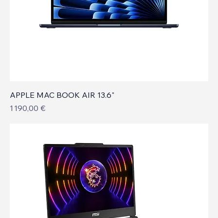
APPLE MAC BOOK AIR 13.6"
Prix
1 190,00 €