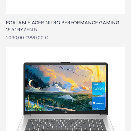
PORTABLE ACER NITRO PERFORMANCE GAMING
15.6" RYZEN 5
Prix original
Prix promotionnel
1 090,00 €
990,00 €