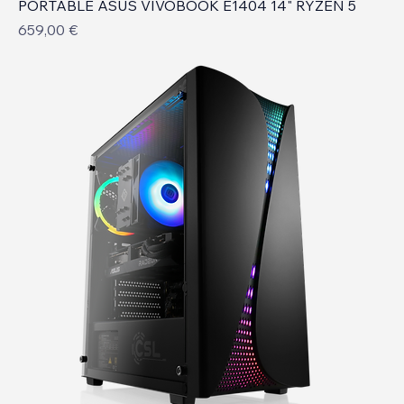
PORTABLE ASUS VIVOBOOK E1404 14" RYZEN 5
Prix
659,00 €