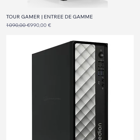
TOUR GAMER | ENTREE DE GAMME
Prix original
Prix promotionnel
1 090,00 €
990,00 €