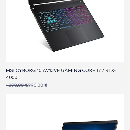
MSI CYBORG 15 AV13VE GAMING CORE 17 / RTX-
4050
Prix original
Prix promotionnel
1 090,00 €
990,00 €