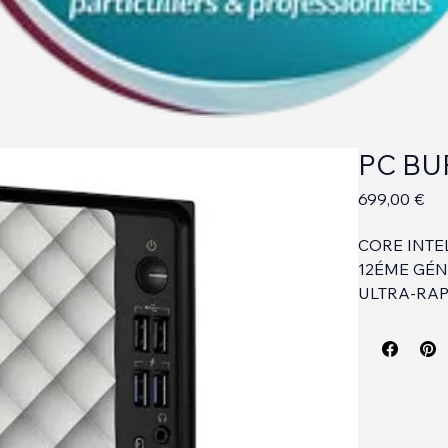
PC BU
Pri
699,00 €
CORE INTEL
12ÉME GÉ
ULTRA-RAP
SSD 512GO
MÉMOIRE 
8GO DDR4
WINDOWS 