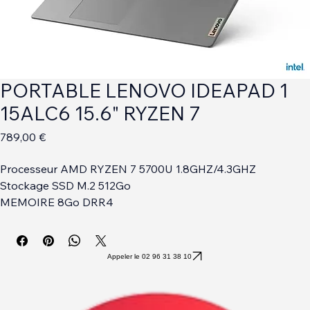
PORTABLE LENOVO IDEAPAD 1
15ALC6 15.6" RYZEN 7
Prix
789,00 €
Processeur AMD RYZEN 7 5700U 1.8GHZ/4.3GHZ
Stockage SSD M.2 512Go
MEMOIRE 8Go DRR4
Pavé numérique
2 USB 3.1 + 1 USB-C + Wi-Fi + HDMI + Bluetooth + PRISE 
CASQUE + LECTEUR SD
Appeler le 02 96 31 38 10
Ecran ANTIREFLET 15.6 a LED Full HD WEBCAM
WINDOWS 11 HOME 64 BITS