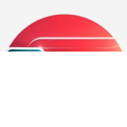
Format A4
Appeler le 02 96 31 38 10
Recto verso manuel
11 PPM Noir— 5 PPM Couleur
USB + WIFI
Dimension 44.9 CM 
 37.3CM
19.8  CM / 6.19KG
Compatible Windows / Mac / Android
Livré avec un Kit d’encres inclus  2*HP 32 XL 135 ML Noire 
et HP 31 *3 70ML
Chargeur de documents 35 pages
Utilisation mensuel 1000 pages recommandé
A TITRE D’INFORMATION :
Noire = 12000 pages 135 ML 22.90 € et Couleur 8000 
pages 70ML 19€  le flacon